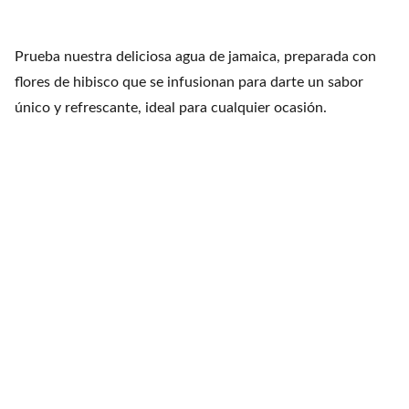
Prueba nuestra deliciosa agua de jamaica, preparada con
flores de hibisco que se infusionan para darte un sabor
único y refrescante, ideal para cualquier ocasión.
Fiesta Mexicana
Contacts
+1 608 788 3268
info@fiestamexicana.c
om