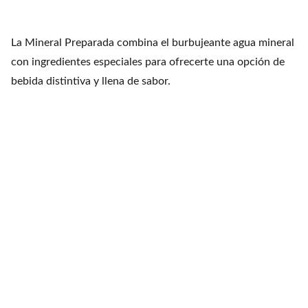
La Mineral Preparada combina el burbujeante agua mineral
con ingredientes especiales para ofrecerte una opción de
bebida distintiva y llena de sabor.
Fiesta Mexicana
Contacts
+1 608 788 3268
info@fiestamexicana.c
om